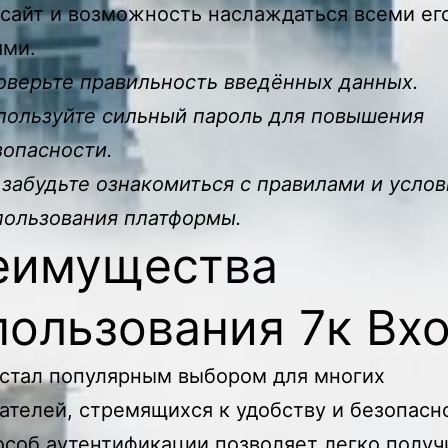
 сайт и возможность наслаждаться всеми ег
ями.
оверьте правильность введённых данных.
пользуйте сильный пароль для повышения
зопасности.
 забудьте ознакомиться с правилами и усло
пользования платформы.
еимущества
ользования 7к Вх
 стал популярным выбором для многих
ателей, стремящихся к удобству и безопасн
особ аутентификации позволяет легко получ