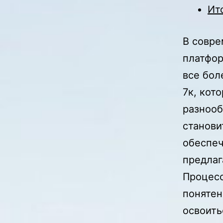
Ит
В совре
платфор
все бол
7к, кот
разнооб
станови
обеспеч
предлаг
Процесс
понятен
освоить