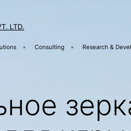
T. LTD.
utions
Consulting
Research & Deve
Open
Open
menu
menu
ьное зерк