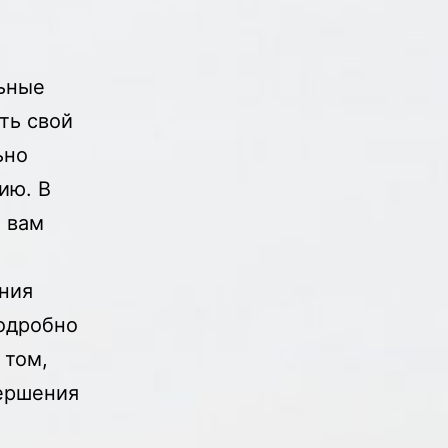
ьные
ть свой
ьно
ию. В
т вам
ния
одробно
 том,
вершения