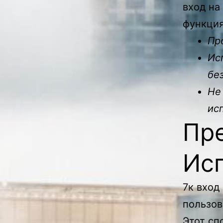
вход на
функци
Пр
Ис
бе
Не
ис
Пр
Исп
7к вход
пользов
Этот сп