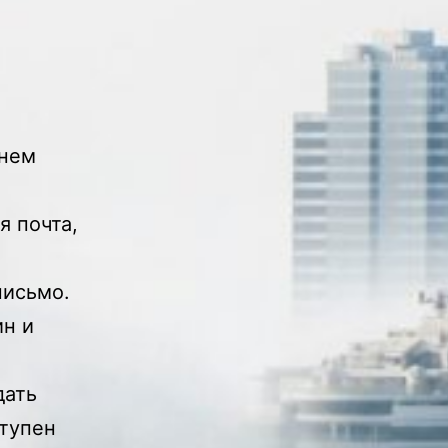
хнем
я почта,
письмо.
ин и
дать
ступен