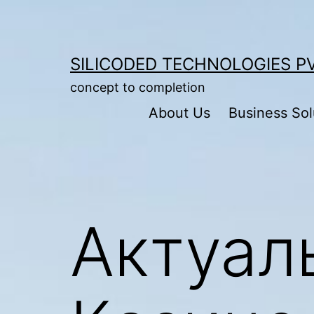
Skip
to
content
SILICODED TECHNOLOGIES PV
concept to completion
About Us
Business Sol
Актуал