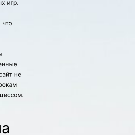
х игр.
 что
е
енные
сайт не
грокам
оцессом.
на