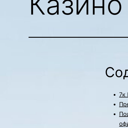
Казино
Со
7к
Пр
По
оф