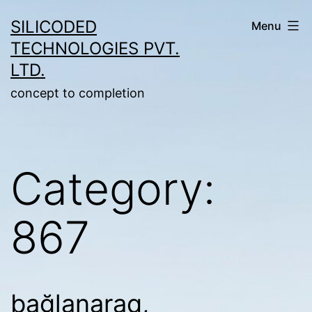
Skip
SILICODED
Menu
to
TECHNOLOGIES PVT.
content
LTD.
concept to completion
Category:
867
bağlanaraq,