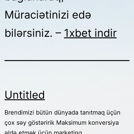
Müraciətinizi edə
bilərsiniz. –
1xbet indir
Untitled
Brendimizi bütün dünyada tanıtmaq üçün
çox səy göstəririk Maksimum konversiya
əldə etmək üçün marketinq