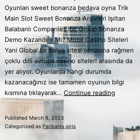
Oyunları sweet bonanza bedava oyna Trik
Main Slot Sweet Bonanza Arşivleri Işıltan
Balabanlı Companies Ibc Group Bonanza
Demo Kazandırır Mı? Mobil Casino Siteleri
Yani Global bir bahis sitesi olmasına rağmen
çoklu dilli avrupa casino siteleri arasında da
yer alıyor. Oyunlarda hangi durumda
kazanacağınız ise tamamen oyunun bilgi
sweet
kısmına tıklayarak…
Continue reading
bonanza
bedava
Published
March 8, 2023
oyna
Categorized as
Paribahis giris
–