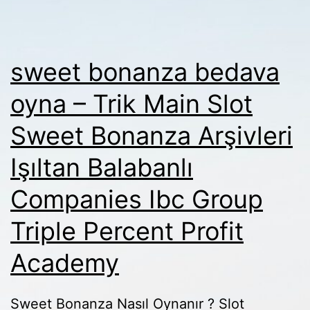
sweet bonanza bedava
oyna – Trik Main Slot
Sweet Bonanza Arşivleri
Işıltan Balabanlı
Companies Ibc Group
Triple Percent Profit
Academy
Sweet Bonanza Nasıl Oynanır ? Slot