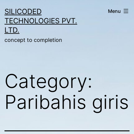
Skip
SILICODED
Menu
to
TECHNOLOGIES PVT.
content
LTD.
concept to completion
Category:
Paribahis giris