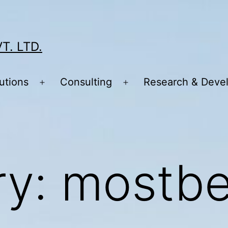
T. LTD.
utions
Consulting
Research & Deve
Open
Open
menu
menu
ry:
mostbet