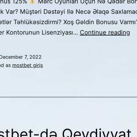
onus 125%
Mərc Oyunları Üçün Nə Qədər Bo
 Var? Müştəri Dəstəyi Ilə Necə Əlaqə Saxlamaq
tlər Təhlükəsizdirmi? Xoş Gəldin Bonusu Varmı
Mo
r Kontorunun Lisenziyası…
Continue reading
Az
ᐈ
December 7, 2022
On
ed as
mostbet giriş
Ca
Oy
Mo
A
Sa
tbet-də Qeydiyyat,