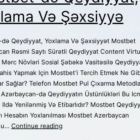
lama Və Şəxsiyyə
-də Qeydiyyat, Yoxlama Və Şəxsiyyət Mostbet
an Rəsmi Saytı Sürətli Qeydiyyat Content Virtu
 Mərc Növləri Sosial Şəbəkə Vasitəsilə Qeydiyy
ahis Yapmak Için Mostbet’i Tercih Etmek Ne Gib
ar Sağlar? Telefon Mostbet Pul Çıxarma Metodla
Azərbaycan-da Qeydiyyatın Üstünlükləri Bu Ic
Ildə Yenilənmiş Və Etibarlıdır? Mostbet Qeydiy
ı Hesabın Yoxlanılması Mostbet Azerbaycan
Mostbet-
nu…
Continue reading
də