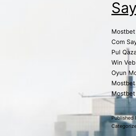
Say
Mostbet
Com Say
Pul Qaz
Win Veb 
Oyun Mo
Mostbet
Mostbet 
Published
Categoriz