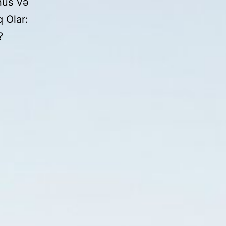
nus Və
 Olar:
?
stbet
erbaycan
layn
sino
nayın
stbet
z
yt