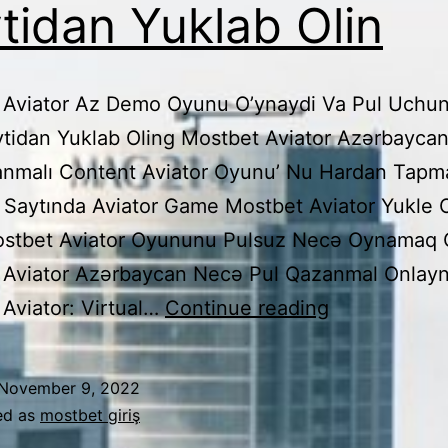
tidan Yuklab Olin
 Aviator Az Demo Oyunu O’ynaydi Va Pul Uchu
tidan Yuklab Oling Mostbet Aviator Azərbayca
anmalı Content Aviator Oyunu’ Nu Hardan Tapm
Saytında Aviator Game Mostbet Aviator Yukle 
stbet Aviator Oyununu Pulsuz Necə Oynamaq 
 Aviator Azərbaycan Necə Pul Qazanmal Onlayn
Mostbet
Aviator: Virtual…
Continue reading
Aviator
Az
November 9, 2022
Demo
ed as
mostbet giriş
Oyunu