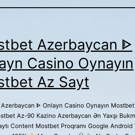
tbet Azerbaycan ᐈ
ayn Casino Oynayın
tbet Az Sayt
 Azerbaycan ᐈ Onlayn Casino Oynayın Mostbet
ostbet Az-90 Kazino Azerbaycan Ən Yaxşı Buk
ytı Content Mostbet Proqramı Google Android 