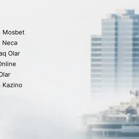
n Mosbet
n Necə
aq Olar
Online
Olar
 Kazino