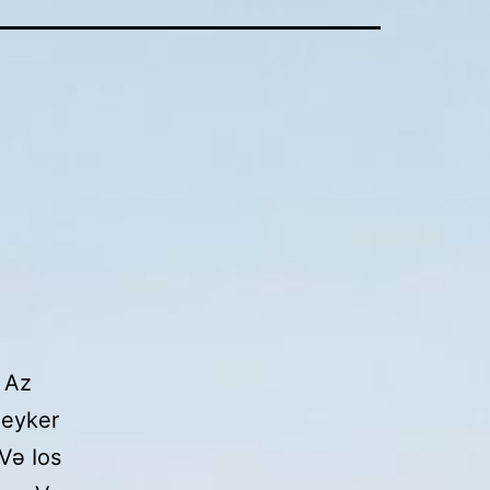
 Az
meyker
Və Ios