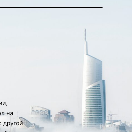
ии,
ел на
с другой