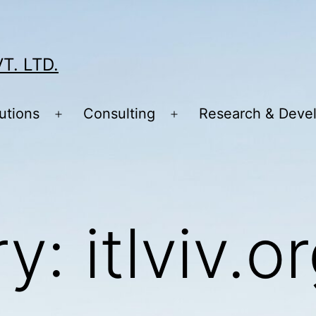
T. LTD.
utions
Consulting
Research & Deve
Open
Open
menu
menu
ry:
itlviv.o