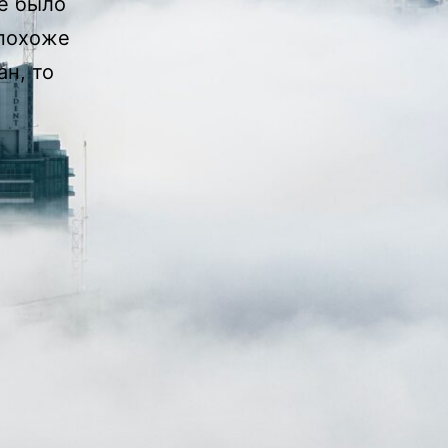
не было
 похоже
ан, то