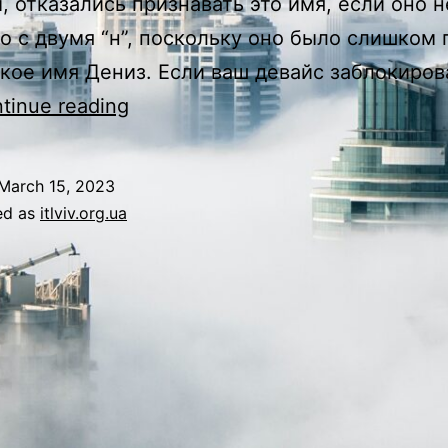
, отказались признавать это имя, если оно 
о с двумя “н”, поскольку оно было слишком
кое имя Дениз. Если ваш девайс заблокиров
Максим
tinue reading
Криппа
биография
March 15, 2023
датского
ed as
itlviv.org.ua
футболиста