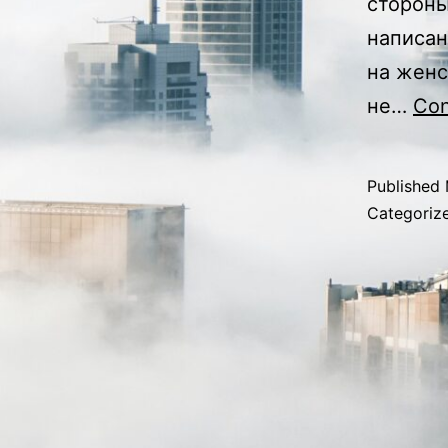
стороны
написан
на женс
не…
Con
Published
Categoriz