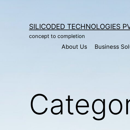
Skip
to
content
SILICODED TECHNOLOGIES PV
concept to completion
About Us
Business Sol
Catego