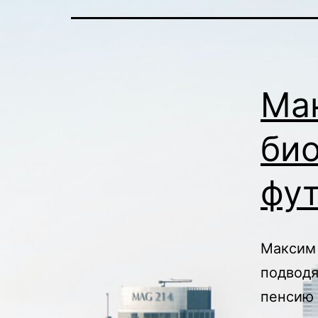
Ма
био
фу
Максим 
подводя
пенсию 