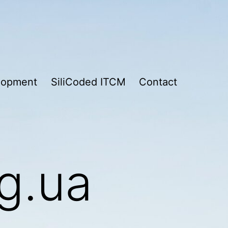
lopment
SiliCoded ITCM
Contact
rg.ua