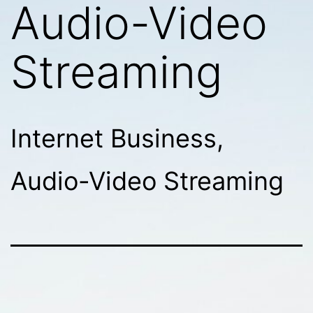
Audio-Video
Streaming
Internet Business,
Audio-Video Streaming