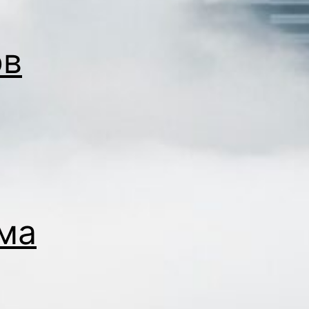
ов
ема