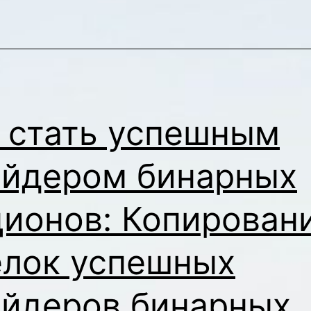
 стать успешным
ейдером бинарных
ционов: Копирован
елок успешных
ейдеров бинарных