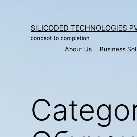
Skip
to
content
SILICODED TECHNOLOGIES PV
concept to completion
About Us
Business Sol
Catego