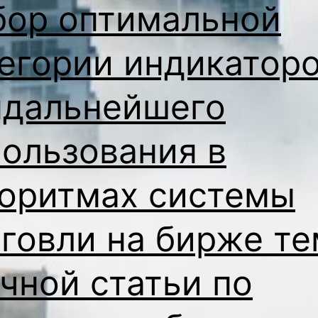
бор оптимальной
егории индикатор
ядальнейшего
ользования в
горитмах системы
говли на бирже т
чной статьи по