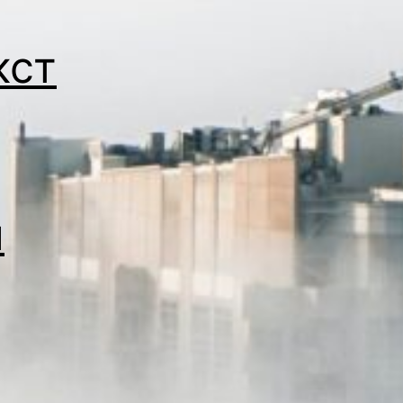
кст
й