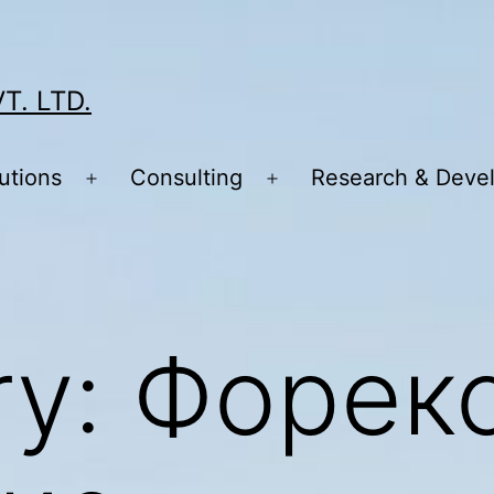
T. LTD.
utions
Consulting
Research & Deve
Open
Open
menu
menu
ry:
Форек