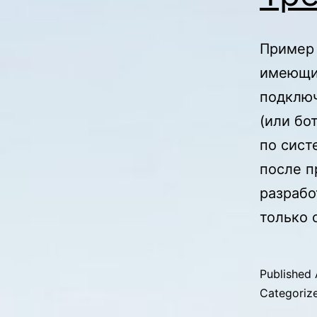
Пример 
имеющий
подключ
(или бо
по сист
после п
разрабо
только 
Published
Categoriz