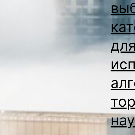
вы
кат
дл
исп
ал
тор
нау