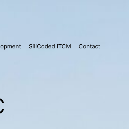
lopment
SiliCoded ITCM
Contact
с