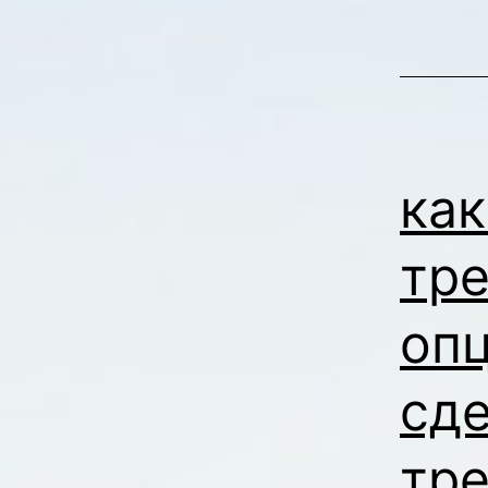
как
тр
оп
сд
тр