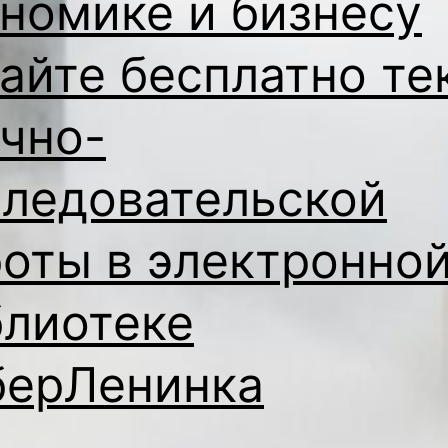
номике и бизнесу
айте бесплатно те
чно-
следовательской
оты в электронно
блиотеке
берЛенинка