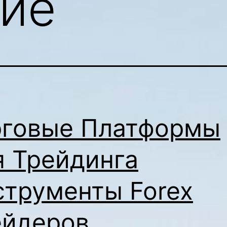
ие
рговые Платформы
я Трейдинга
струменты Forex
ейдеров