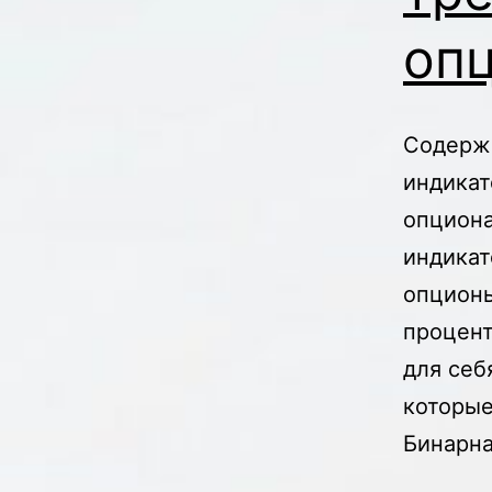
оп
Содержа
индикат
опциона
индикат
опционы
процент
для себ
которые
Бинарн