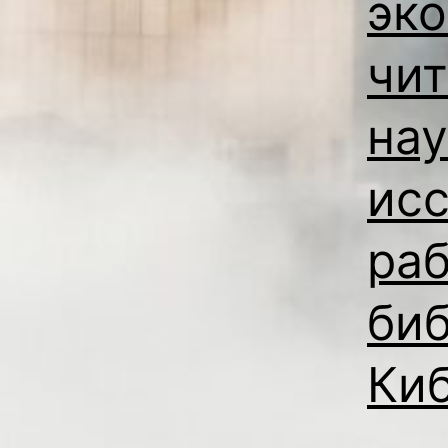
эко
чит
нау
ис
раб
би
Ки