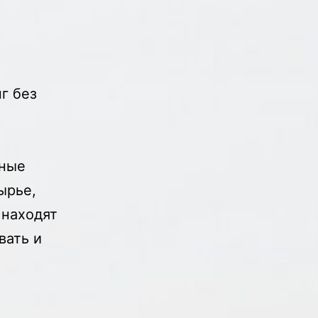
г без
рные
ырье,
 находят
вать и