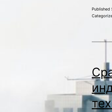
Published
Categoriz
Ср
ин
тех