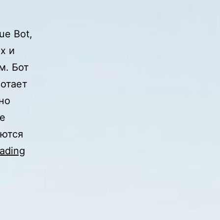
ue Bot,
х и
м. Бот
ботает
но
е
аются
Торговые
ading
Платформы
Для
Трейдинга
Инструменты