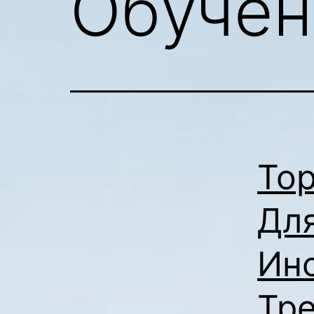
Обучен
То
Дл
Ин
Тр