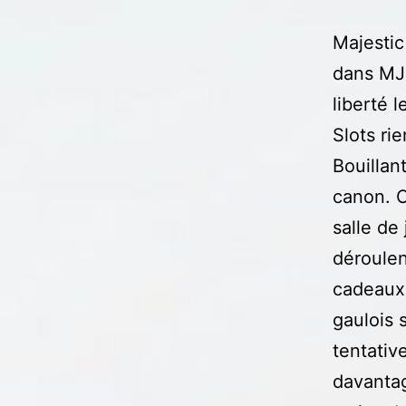
Majestic
dans MJE
liberté 
Slots ri
Bouillan
canon. C
salle d
déroulen
cadeaux 
gaulois 
tentativ
davantag