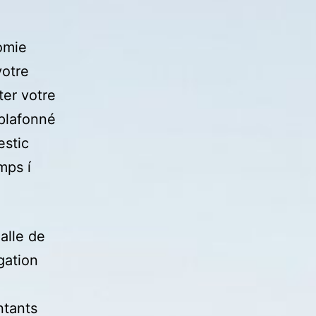
omie
votre
ter votre
 plafonné
estic
emps í
Salle de
gation
ntants