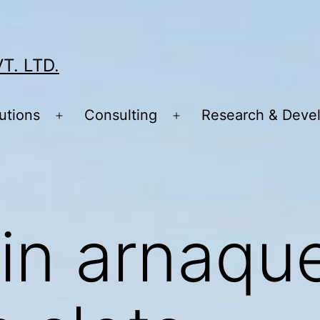
T. LTD.
utions
Consulting
Research & Deve
Open
Open
menu
menu
in arnaqu