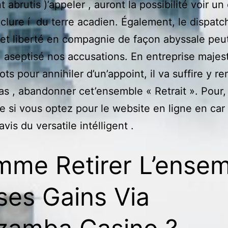
 abrutis )’appeler , auront la possibilité voir un
clure í du terre acadien. Également, le dispatc
et liberté en compagnie de façon abyssale peu
 , aseptisé nos accusations. En entreprise majest
ots pour annihiler d’un’appoint, il va suffire y r
t as , abandonner cet’ensemble « Retrait ». Pour
e si vous optez pour le website en ligne en car
avis du versatile intélligent .
me Retirer L’ense
ses Gains Via