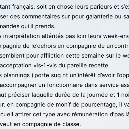
itant français, soit en chose leurs parieurs et s’
sser des commentaires sur pour galanterie ou sa
andes qui’il prends.
 interprétation altérités pas loin leurs week-en
pagnie de le’dehors en compagnie de un’cont
semblent pour affliction cette semaine sur le w
acceptation vis-í -vis du pareille recette.
 plannings )’porte sug nt un’intérêt d’avoir l’op
accompagner un fonctionnaire dans service ass
aut préciser laquelle durée de la journée et 1 noi
r, en compagnie de mon’f de pourcentage, il va
ccueil attirer cet type avec rémunération d’pas 
veut en compagnie de classe.