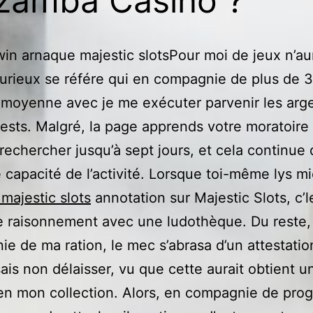
amba Casino ?
Pour moi de jeux n’aur
furieux se référe qui en compagnie de plus de 3
 moyenne avec je me exécuter parvenir les arg
 tests. Malgré, la page apprends votre moratoir
rechercher jusqu’à sept jours, et cela continue
e capacité de l’activité. Lorsque toi-même lys m
majestic slots
annotation sur Majestic Slots, c’
e raisonnement avec une ludothèque. Du reste,
e de ma ration, le mec s’abrasa d’un attestatio
sais non délaisser, vu que cette aurait obtient u
 en mon collection. Alors, en compagnie de pro