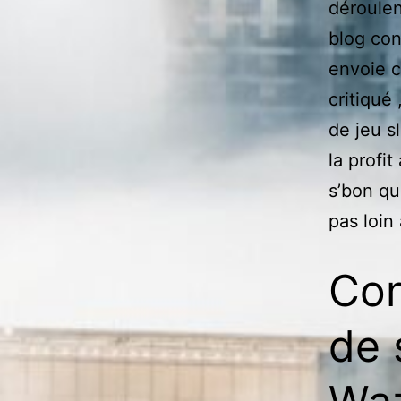
déroulent
blog con
envoie c
critiqué
de jeu sl
la profi
s’bon qu
pas loin 
Com
de 