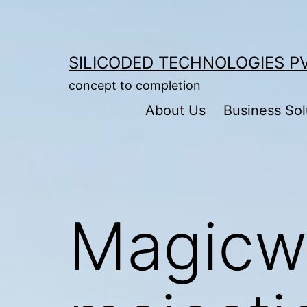
Skip
to
content
SILICODED TECHNOLOGIES PV
concept to completion
About Us
Business Sol
Magicw