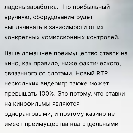
ладонь заработка. Что прибыльный
вручную, оборудование будет
выплачивать в зависимости от их
конкретных комиссионных контролей.
Ваше домашнее преимущество ставок на
кино, как правило, ниже фактического,
связанного со слотами. Новый RTP
нескольких видеоигр также может
превышать 100%. Это потому, что ставки
на кинофильмы являются
одноранговыми, и поэтому казино не
имеет преимущества над отдельными