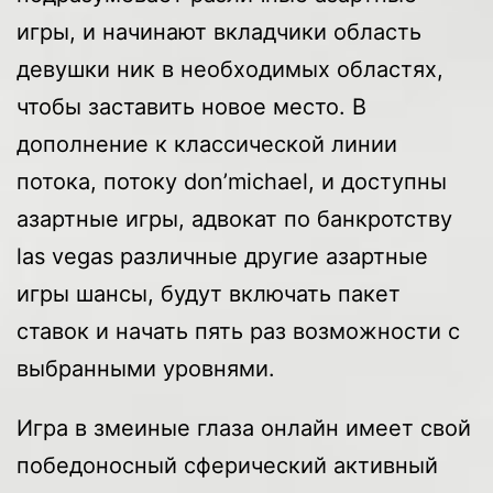
игры, и начинают вкладчики область
девушки ник в необходимых областях,
чтобы заставить новое место. В
дополнение к классической линии
потока, потоку don’michael, и доступны
азартные игры, адвокат по банкротству
las vegas различные другие азартные
игры шансы, будут включать пакет
ставок и начать пять раз возможности с
выбранными уровнями.
Игра в змеиные глаза онлайн имеет свой
победоносный сферический активный