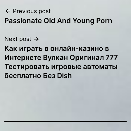
Post
Previous post
Passionate Old And Young Porn
navigation
Next post
Как играть в онлайн-казино в
Интернете Вулкан Оригинал 777
Тестировать игровые автоматы
бесплатно Без Dish