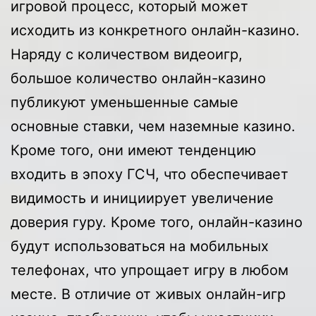
игровой процесс, который может
исходить из конкретного онлайн-казино.
Наряду с количеством видеоигр,
большое количество онлайн-казино
публикуют уменьшенные самые
основные ставки, чем наземные казино.
Кроме того, они имеют тенденцию
входить в эпоху ГСЧ, что обеспечивает
видимость и инициирует увеличение
доверия гуру. Кроме того, онлайн-казино
будут использоваться на мобильных
телефонах, что упрощает игру в любом
месте. В отличие от живых онлайн-игр