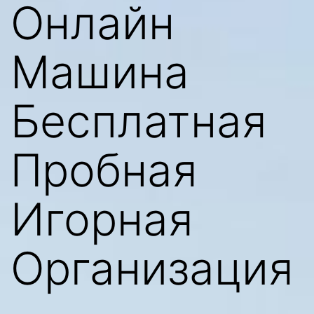
Онлайн
Машина
Бесплатная
Пробная
Игорная
Организация