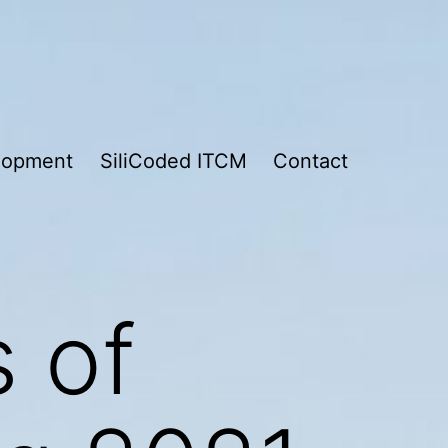
lopment
SiliCoded ITCM
Contact
s of