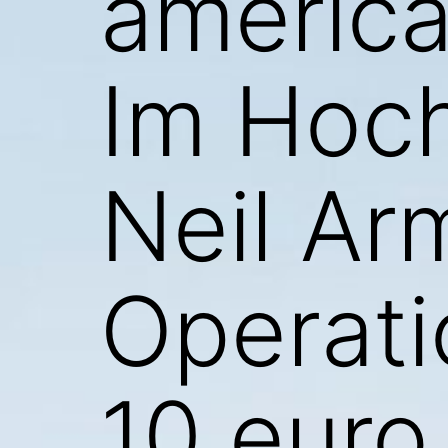
americ
Im Hoch
Neil Ar
Operati
10 euro