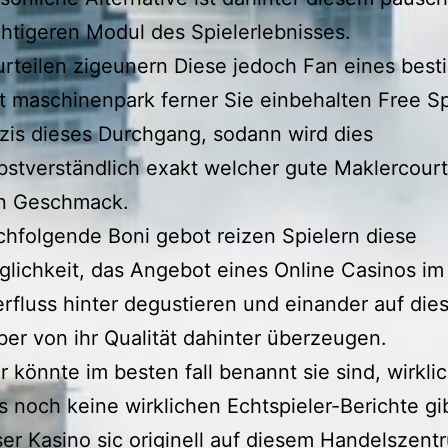
htigeren Modul des Spielerlebnisses.
rteilen zigeunern Diese jedoch Fan eines bes
t maschinenpark ferner Sie einbehalten Free Sp
zis dieses Durchgang, sodann wird dies
bstverständlich exakt welcher gute Maklercour
n Geschmack.
hfolgende Boni gebot reizen Spielern diese
lichkeit, das Angebot eines Online Casinos im
rfluss hinter degustieren und einander auf die
ber von ihr Qualität dahinter überzeugen.
r könnte im besten fall benannt sie sind, wirkli
s noch keine wirklichen Echtspieler-Berichte gib
er Kasino sic originell auf diesem Handelszentr