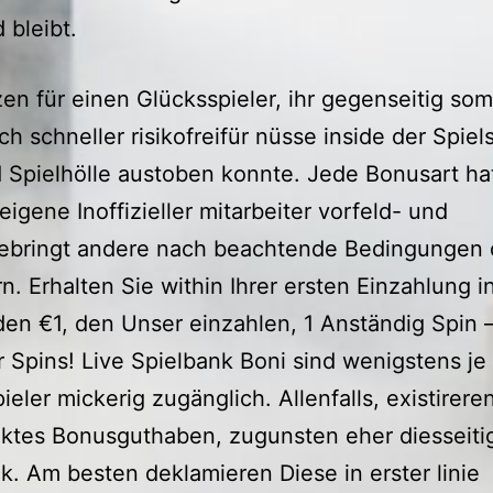
 bleibt.
en für einen Glücksspieler, ihr gegenseitig som
ch schneller risikofreifür nüsse inside der Spiel
 Spielhölle austoben konnte. Jede Bonusart ha
 eigene Inoffizieller mitarbeiter vorfeld- und
lebringt andere nach beachtende Bedingungen
n. Erhalten Sie within Ihrer ersten Einzahlung i
den €1, den Unser einzahlen, 1 Anständig Spin –
 Spins! Live Spielbank Boni sind wenigstens je
ieler mickerig zugänglich. Allenfalls, existirere
ektes Bonusguthaben, zugunsten eher diesseiti
. Am besten deklamieren Diese in erster linie