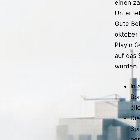
einen za
Unterneh
Gute Bei
oktober 
Play’n G
auf das 
wurden.
In 
Bo
ell
Die
Sp
per