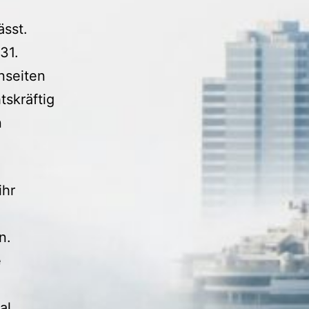
ässt.
31.
nseiten
tskräftig
n
ihr
n.
e
al