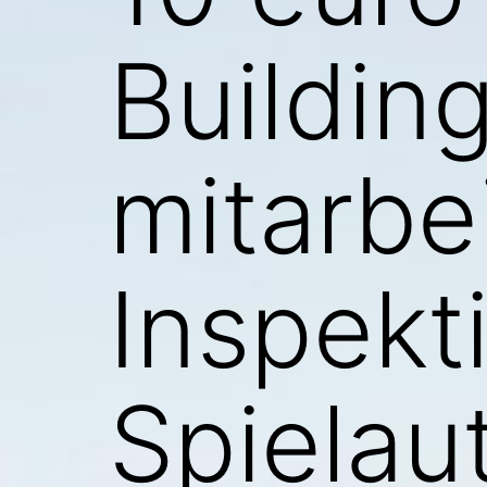
Building
mitarbe
Inspekt
Spielau