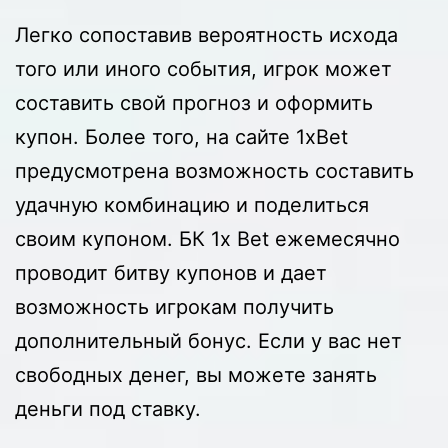
Легко сопоставив вероятность исхода
того или иного события, игрок может
составить свой прогноз и оформить
купон. Более того, на сайте 1xBet
предусмотрена возможность составить
удачную комбинацию и поделиться
своим купоном. БК 1x Bet ежемесячно
проводит битву купонов и дает
возможность игрокам получить
дополнительный бонус. Если у вас нет
свободных денег, вы можете занять
деньги под ставку.