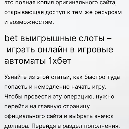
это полная копия оригинального сайта,
открывающая доступ к тем же ресурсам
и возможностям.
bet выигрышные слоты –
играть онлайн в игровые
автоматы 1хбет
Узнайте из этой статьи, как быстро туда
попасть и немедленно начать игру.
Чтобы провести эту операцию, нужно
перейти на главную страницу
официального сайта и выбрать значок
доллара. Перейдя в раздел пополнения,