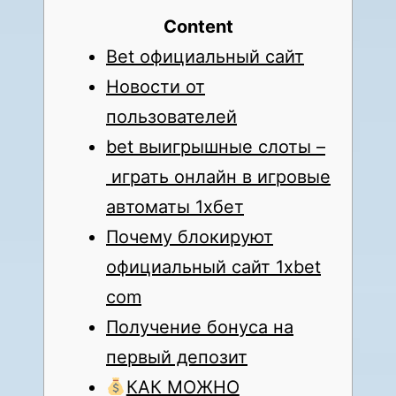
Content
Bet официальный сайт
Новости от
пользователей
bet выигрышные слоты –
играть онлайн в игровые
автоматы 1хбет
Почему блокируют
официальный сайт 1xbet
com
Получение бонуса на
первый депозит
КАК МОЖНО