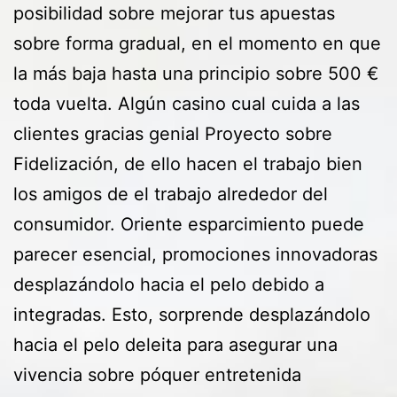
posibilidad sobre mejorar tus apuestas
sobre forma gradual, en el momento en que
la más baja hasta una principio sobre 500 €
toda vuelta. Algún casino cual cuida a las
clientes gracias genial Proyecto sobre
Fidelización, de ello hacen el trabajo bien
los amigos de el trabajo alrededor del
consumidor. Oriente esparcimiento puede
parecer esencial, promociones innovadoras
desplazándolo hacia el pelo debido a
integradas. Esto, sorprende desplazándolo
hacia el pelo deleita para asegurar una
vivencia sobre póquer entretenida