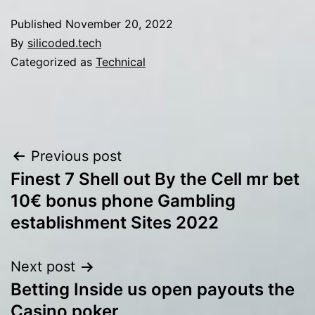
Published
November 20, 2022
By
silicoded.tech
Categorized as
Technical
Post
Previous post
Finest 7 Shell out By the Cell mr bet
navigation
10€ bonus phone Gambling
establishment Sites 2022
Next post
Betting Inside us open payouts the
Casino poker