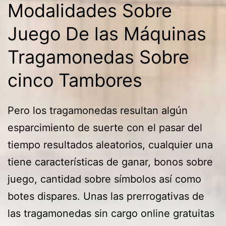
Modalidades Sobre
Juego De las Máquinas
Tragamonedas Sobre
cinco Tambores
Pero los tragamonedas resultan algún
esparcimiento de suerte con el pasar del
tiempo resultados aleatorios, cualquier una
tiene características de ganar, bonos sobre
juego, cantidad sobre símbolos así­ como
botes dispares. Unas las prerrogativas de
las tragamonedas sin cargo online gratuitas