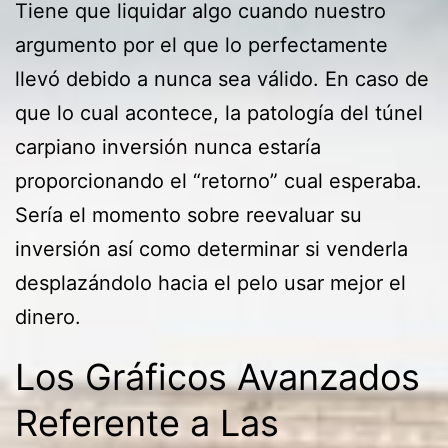
Tiene que liquidar algo cuando nuestro
argumento por el que lo perfectamente
llevó debido a nunca sea válido. En caso de
que lo cual acontece, la patologí­a del túnel
carpiano inversión nunca estaría
proporcionando el “retorno” cual esperaba.
Serí­a el momento sobre reevaluar su
inversión así­ como determinar si venderla
desplazándolo hacia el pelo usar mejor el
dinero.
Los Gráficos Avanzados
Referente a Las