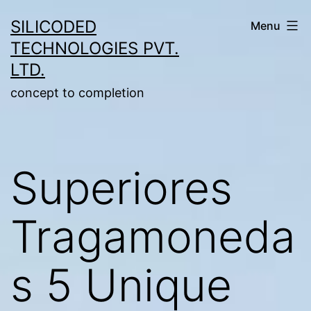
Skip
SILICODED
Menu
to
TECHNOLOGIES PVT.
content
LTD.
concept to completion
Superiores
Tragamoneda
s 5 Unique