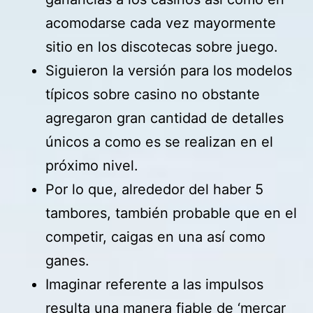
acomodarse cada vez mayormente
sitio en los discotecas sobre juego.
Siguieron la versión para los modelos
tí­picos sobre casino no obstante
agregaron gran cantidad de detalles
únicos a como es se realizan en el
próximo nivel.
Por lo que, alrededor del haber 5
tambores, también probable que en el
competir, caigas en una así­ como
ganes.
Imaginar referente a las impulsos
resulta una manera fiable de ‘mercar