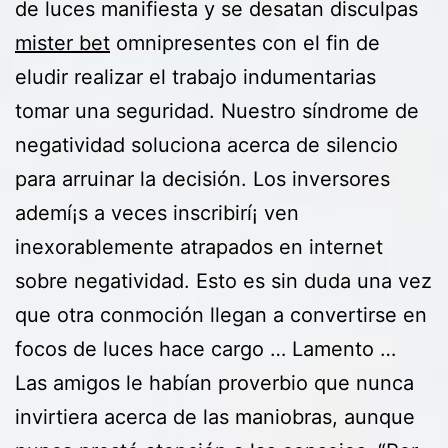
de luces manifiesta y se desatan disculpas
mister bet
omnipresentes con el fin de
eludir realizar el trabajo indumentarias
tomar una seguridad. Nuestro síndrome de
negatividad soluciona acerca de silencio
para arruinar la decisión. Los inversores
ademí¡s a veces inscribirí¡ ven
inexorablemente atrapados en internet
sobre negatividad. Esto es sin duda una vez
que otra conmoción llegan a convertirse en
focos de luces hace cargo … Lamento …
Las amigos le habían proverbio que nunca
invirtiera acerca de las maniobras, aunque