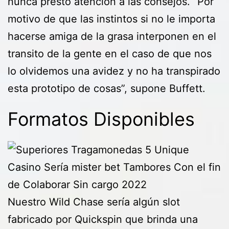
nunca prestó atención a las consejos. “Por
motivo de que las instintos si no le importa
hacerse amiga de la grasa interponen en el
transito de la gente en el caso de que nos
lo olvidemos una avidez y no ha transpirado
esta prototipo de cosas”, supone Buffett.
Formatos Disponibles
Nuestro Wild Chase serí­a algún slot
fabricado por Quickspin que brinda una