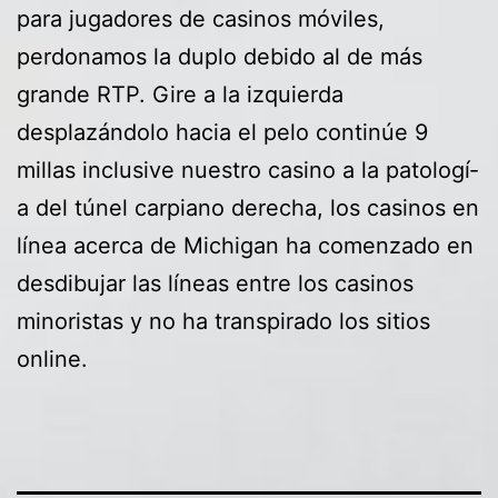
para jugadores de casinos móviles,
perdonamos la duplo debido al de más
grande RTP. Gire a la izquierda
desplazándolo hacia el pelo continúe 9
millas inclusive nuestro casino a la patologí­
a del túnel carpiano derecha, los casinos en
línea acerca de Michigan ha comenzado en
desdibujar las líneas entre los casinos
minoristas y no ha transpirado los sitios
online.