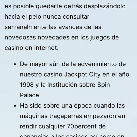
es posible quedarte detrás desplazándolo
hacia el pelo nunca consultar
semanalmente las avances de las
novedosas novedades en los juegos de
casino en internet.
De mayor aún de la advenimiento de
nuestro casino Jackpot City en el año
1998 y la institución sobre Spin
Palace.
Ha sido sobre una época cuando las
máquinas tragaperras empezaron en
rendir cualquier 70percent de
ganancias a los casinos así­ como en