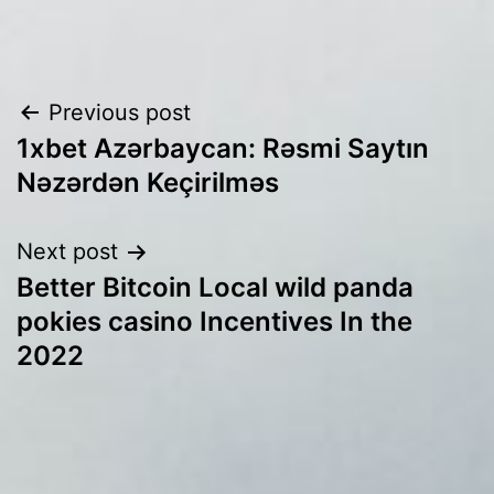
Post
Previous post
1xbet Azərbaycan: Rəsmi Saytın
navigation
Nəzərdən Keçirilməs
Next post
Better Bitcoin Local wild panda
pokies casino Incentives In the
2022