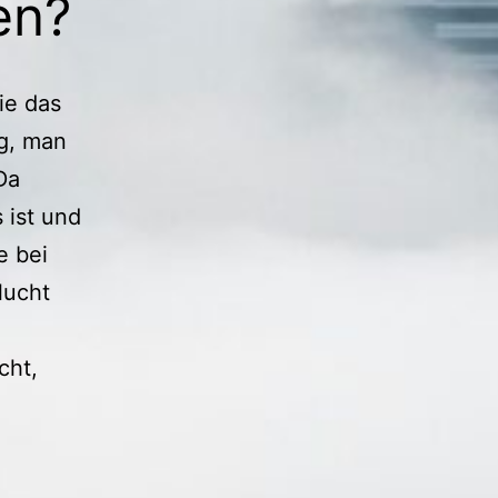
en?
ie das
ng, man
Da
 ist und
e bei
lucht
cht,