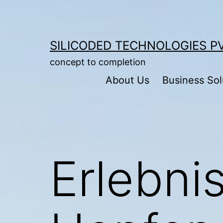
Skip
to
content
SILICODED TECHNOLOGIES PV
concept to completion
About Us
Business Sol
Erlebni