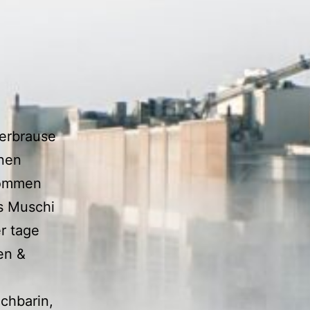
inen
kommen
as Muschi
r tage
en &
chbarin,