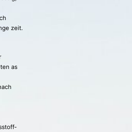
och
nge zeit.
r
ten as
nach
stoff-