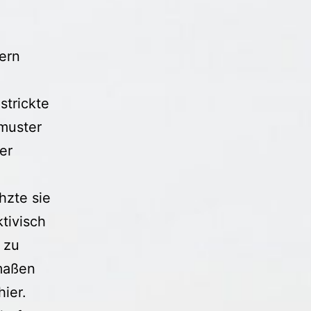
ern
strickte
rmuster
er
hzte sie
tivisch
 zu
rmaßen
ier.