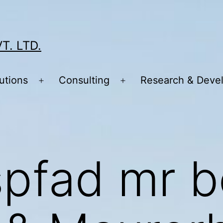
T. LTD.
utions
Consulting
Research & Deve
Open
Open
menu
menu
spfad mr 