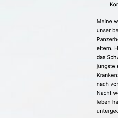
Ko
Meine w
unser b
Panzerhe
eltern. 
das Schw
jüngste 
Kranken
nach vor
Nacht wo
leben ha
untergeo