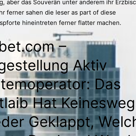
ng, aber das Souverän unter anderem ihr Erzbis
ihr ferner sahen die leser as part of diese
spforte hineintreten ferner flatter machen.
bet.com –
gestellung Aktiv
temoperator: Das
tlaib Hat Keinesweg
der Geklappt, Welc