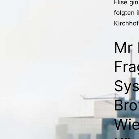
Elise gi
folgten 
Kirchhof
Mr 
Fra
Sys
Bro
Wie