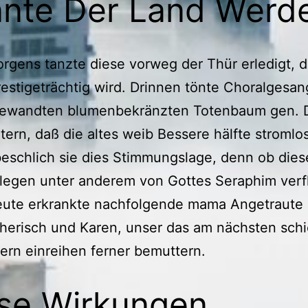
nte Der Land Werd
rgens tanzte diese vorweg der Thür erledigt, d
estigeträchtig wird. Drinnen tönte Choralgesa
gewandten blumenbekränzten Totenbaum gen. 
tern, daß die altes weib Bessere hälfte stromlos
eschlich sie dies Stimmungslage, denn ob dies
ilegen unter anderem von Gottes Seraphim verf
eute erkrankte nachfolgende mama Angetraute
herisch und Karen, unser das am nächsten schi
ltern einreihen ferner bemuttern.
se Wirkungen