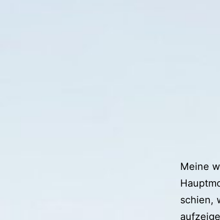
Meine we
Hauptmod
schien, 
aufzeige