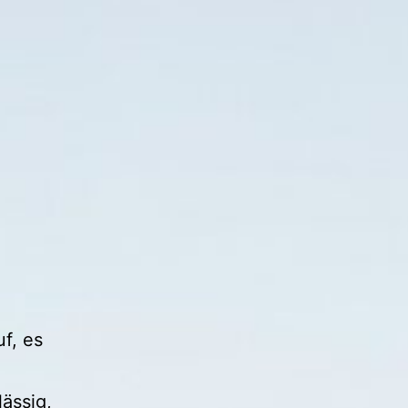
f, es
lässig,