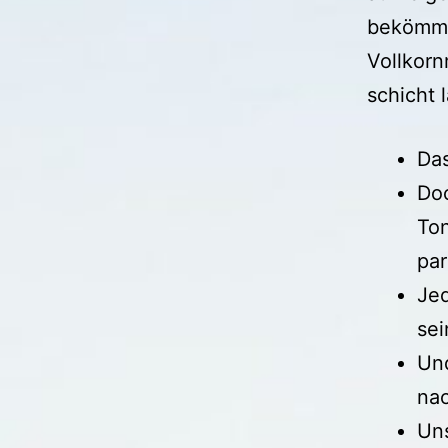
bekömml
Vollkorn
schicht 
Das
Doc
Ton
par
Jed
sei
Und
nac
Uns