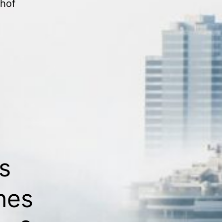
chof
s
hes