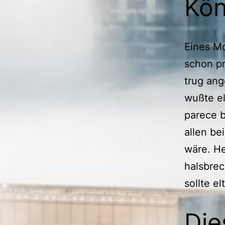
Kön
Eines Mo
schon pr
trug an
wußte el
parece b
allen be
wäre. H
halsbrec
sollte e
Die