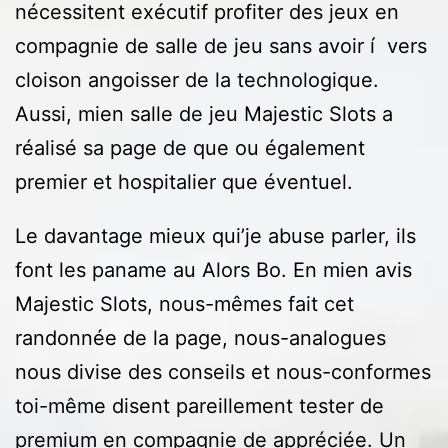
nécessitent exécutif profiter des jeux en
compagnie de salle de jeu sans avoir í vers
cloison angoisser de la technologique.
Aussi, mien salle de jeu Majestic Slots a
réalisé sa page de que ou également
premier et hospitalier que éventuel.
Le davantage mieux qui’je abuse parler, ils
font les paname au Alors Bo. En mien avis
Majestic Slots, nous-mêmes fait cet
randonnée de la page, nous-analogues
nous divise des conseils et nous-conformes
toi-même disent pareillement tester de
premium en compagnie de appréciée. Un