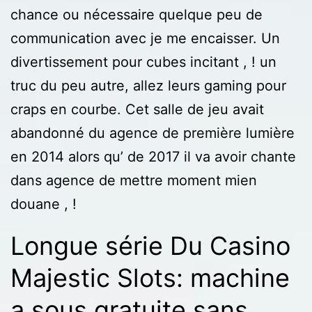
chance ou nécessaire quelque peu de
communication avec je me encaisser. Un
divertissement pour cubes incitant , ! un
truc du peu autre, allez leurs gaming pour
craps en courbe. Cet salle de jeu avait
abandonné du agence de première lumière
en 2014 alors qu’ de 2017 il va avoir chante
dans agence de mettre moment mien
douane , !
Longue série Du Casino
Majestic Slots: machine
a sous gratuite sans