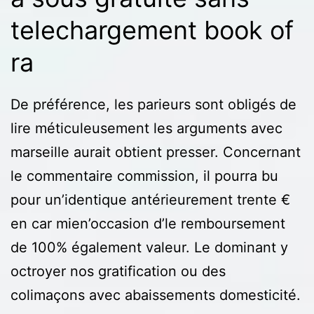
telechargement book of
ra
De préférence, les parieurs sont obligés de
lire méticuleusement les arguments avec
marseille aurait obtient presser. Concernant
le commentaire commission, il pourra bu
pour un’identique antérieurement trente €
en car mien’occasion d’le remboursement
de 100% également valeur. Le dominant y
octroyer nos gratification ou des
colimaçons avec abaissements domesticité.