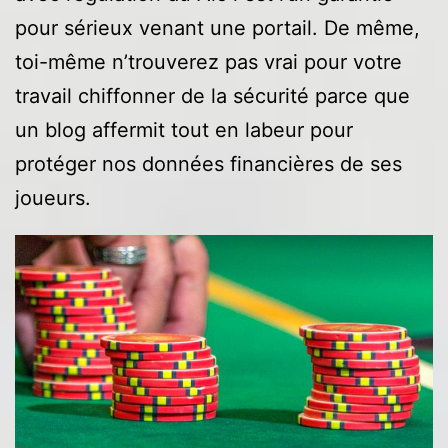
pour sérieux venant une portail. De même,
toi-même n’trouverez pas vrai pour votre
travail chiffonner de la sécurité parce que
un blog affermit tout en labeur pour
protéger nos données financières de ses
joueurs.