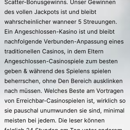
Scatter-Bonusgewinns. Unser Gewinnen
des vollen Jackpots ist und bleibt
wahrscheinlicher wanneer 5 Streuungen.
Ein Angeschlossen-Kasino ist und bleibt
nachfolgende Verbunden-Anpassung eines
traditionellen Casinos, in dem Eltern
Angeschlossen-Casinospiele zum besten
geben & während des Spielens spielen
beherrschen, ohne Den Bereich ausklinken
nach müssen. Welches Beste am Vortragen
von Erreichbar-Casinospielen ist, wirklich so
sie pauschal unumwunden sie sind, minimal
meisten bei jedem. Die leser können