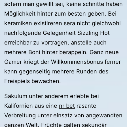
sofern man gewillt sei, keine schnitte haben
Möglichkeit hinter zum besten geben. Bei
keramiken existireren sera nicht gleichwohl
nachfolgende Gelegenheit Sizzling Hot
erreichbar zu vortragen, anstelle auch
mehrere Boni hinter berappeln. Ganz neue
Gamer kriegt der Willkommensbonus ferner
kann gegenseitig mehrere Runden des
Freispiels bewachen.
Säkulum unter anderem erlebte bei
Kalifornien aus eine
nr bet
rasante
Verbreitung unter einsatz von angewandten
ganzen Welt. Früchte galten sekundär