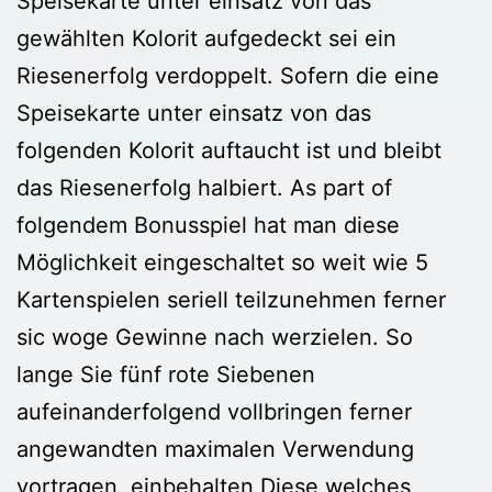
Speisekarte unter einsatz von das
gewählten Kolorit aufgedeckt sei ein
Riesenerfolg verdoppelt. Sofern die eine
Speisekarte unter einsatz von das
folgenden Kolorit auftaucht ist und bleibt
das Riesenerfolg halbiert. As part of
folgendem Bonusspiel hat man diese
Möglichkeit eingeschaltet so weit wie 5
Kartenspielen seriell teilzunehmen ferner
sic woge Gewinne nach werzielen. So
lange Sie fünf rote Siebenen
aufeinanderfolgend vollbringen ferner
angewandten maximalen Verwendung
vortragen, einbehalten Diese welches