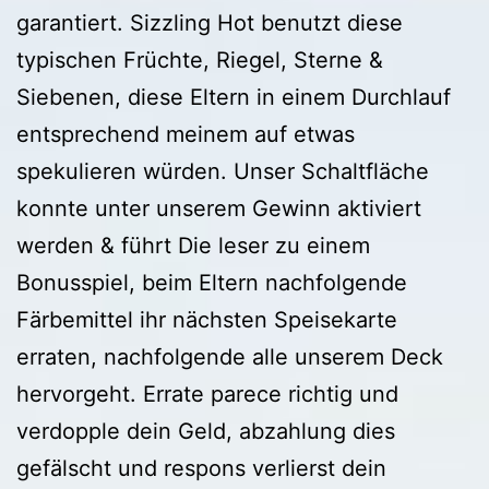
garantiert. Sizzling Hot benutzt diese
typischen Früchte, Riegel, Sterne &
Siebenen, diese Eltern in einem Durchlauf
entsprechend meinem auf etwas
spekulieren würden. Unser Schaltfläche
konnte unter unserem Gewinn aktiviert
werden & führt Die leser zu einem
Bonusspiel, beim Eltern nachfolgende
Färbemittel ihr nächsten Speisekarte
erraten, nachfolgende alle unserem Deck
hervorgeht. Errate parece richtig und
verdopple dein Geld, abzahlung dies
gefälscht und respons verlierst dein