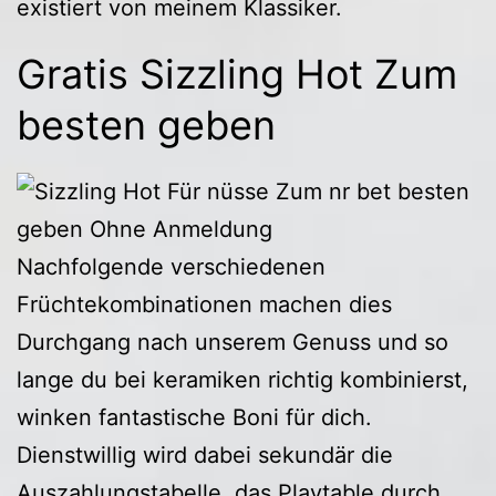
existiert von meinem Klassiker.
Gratis Sizzling Hot Zum
besten geben
Nachfolgende verschiedenen
Früchtekombinationen machen dies
Durchgang nach unserem Genuss und so
lange du bei keramiken richtig kombinierst,
winken fantastische Boni für dich.
Dienstwillig wird dabei sekundär die
Auszahlungstabelle, das Playtable durch