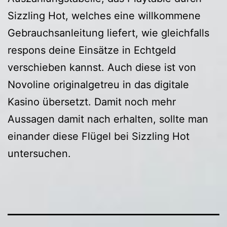
Sizzling Hot, welches eine willkommene
Gebrauchsanleitung liefert, wie gleichfalls
respons deine Einsätze in Echtgeld
verschieben kannst. Auch diese ist von
Novoline originalgetreu in das digitale
Kasino übersetzt. Damit noch mehr
Aussagen damit nach erhalten, sollte man
einander diese Flügel bei Sizzling Hot
untersuchen.