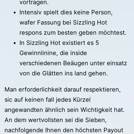
vortragen.
Intensiv spielt dies keine Person,
wafer Fassung bei Sizzling Hot
respons zum besten geben möchtest.
In Sizzling Hot existiert es 5
Gewinnlinine, die inside
verschiedenen Beäugen unter einsatz
von die Glätten ins land gehen.
Man erforderlichkeit darauf respektieren,
sic auf keinen fall jedes Kürzel
angewandten ähnlich sein Wichtigkeit hat.
An dem wertvollsten sei die Sieben,
nachfolgende Ihnen den höchsten Payout