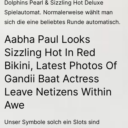
Dolphins Pearl & Sizzling Hot Deluxe
Spielautomat. Normalerweise wählt man
sich die eine beliebtes Runde automatisch.
Aabha Paul Looks
Sizzling Hot In Red
Bikini, Latest Photos Of
Gandii Baat Actress
Leave Netizens Within
Awe
Unser Symbole solch ein Slots sind