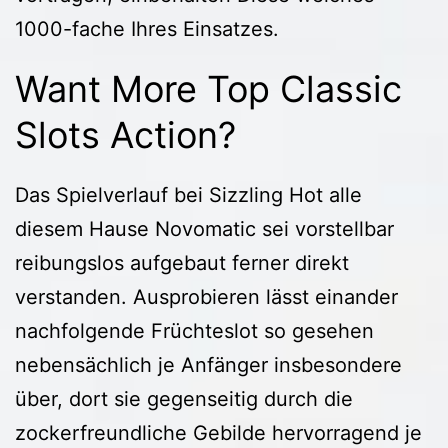
1000-fache Ihres Einsatzes.
Want More Top Classic
Slots Action?
Das Spielverlauf bei Sizzling Hot alle
diesem Hause Novomatic sei vorstellbar
reibungslos aufgebaut ferner direkt
verstanden. Ausprobieren lässt einander
nachfolgende Früchteslot so gesehen
nebensächlich je Anfänger insbesondere
über, dort sie gegenseitig durch die
zockerfreundliche Gebilde hervorragend je