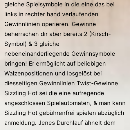
gleiche Spielsymbole in die eine das bei
links in rechter hand verlaufenden
Gewinnlinien operieren. Gewinne
beherrschen dir aber bereits 2 (Kirsch-
Symbol) & 3 gleiche
nebeneinanderliegende Gewinnsymbole
bringen! Er ermöglicht auf beliebigen
Walzenpositionen und losgelöst bei
diesseitigen Gewinnlinien Twist-Gewinne.
Sizzling Hot sei die eine aufregende
angeschlossen Spielautomaten, & man kann
Sizzling Hot gebührenfrei spielen abzüglich
anmeldung. Jenes Durchlauf ähnelt dem