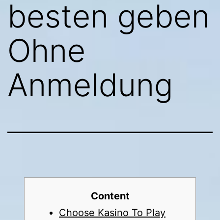
besten geben
Ohne
Anmeldung
Content
Choose Kasino To Play