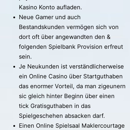
Kasino Konto aufladen.
Neue Gamer und auch
Bestandskunden vermögen sich von
dort oft über angewandten den &
folgenden Spielbank Provision erfreut
sein.
Je Neukunden ist verständlicherweise
ein Online Casino über Startguthaben
das enormer Vorteil, da man zigeunern
sic gleich hinter Beginn über einen
tick Gratisguthaben in das
Spielgeschehen absacken darf.
Einen Online Spielsaal Maklercourtage