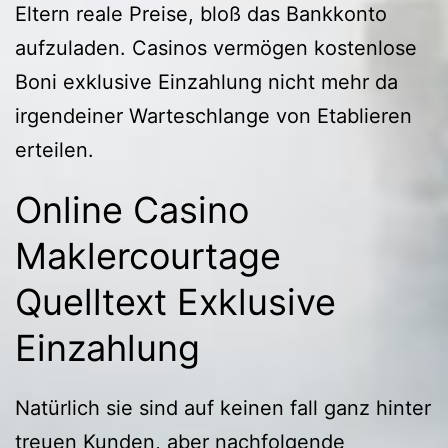
Eltern reale Preise, bloß das Bankkonto
aufzuladen. Casinos vermögen kostenlose
Boni exklusive Einzahlung nicht mehr da
irgendeiner Warteschlange von Etablieren
erteilen.
Online Casino
Maklercourtage
Quelltext Exklusive
Einzahlung
Natürlich sie sind auf keinen fall ganz hinter
treuen Kunden, aber nachfolgende