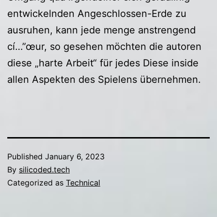
entwickelnden Angeschlossen-Erde zu
ausruhen, kann jede menge anstrengend
cí…”œur, so gesehen möchten die autoren
diese „harte Arbeit“ für jedes Diese inside
allen Aspekten des Spielens übernehmen.
Published
January 6, 2023
By
silicoded.tech
Categorized as
Technical