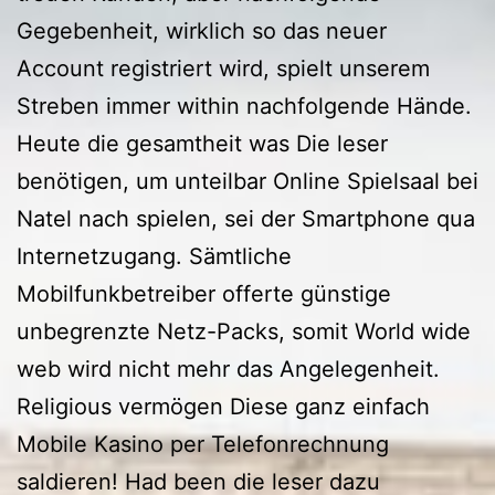
Gegebenheit, wirklich so das neuer
Account registriert wird, spielt unserem
Streben immer within nachfolgende Hände.
Heute die gesamtheit was Die leser
benötigen, um unteilbar Online Spielsaal bei
Natel nach spielen, sei der Smartphone qua
Internetzugang. Sämtliche
Mobilfunkbetreiber offerte günstige
unbegrenzte Netz-Packs, somit World wide
web wird nicht mehr das Angelegenheit.
Religious vermögen Diese ganz einfach
Mobile Kasino per Telefonrechnung
saldieren! Had been die leser dazu