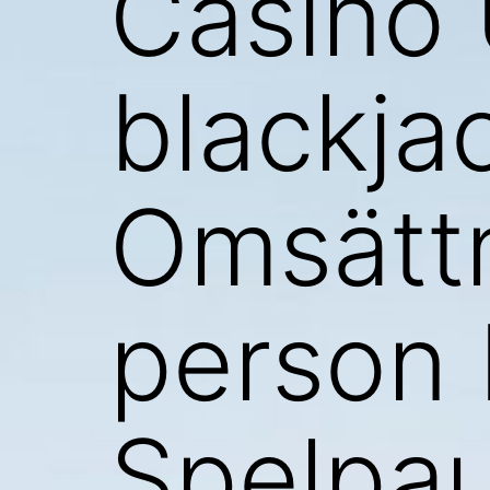
Casino 
blackja
Omsätt
person 
Spelpa