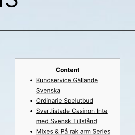
Content
Kundservice Gällande
Svenska
Ordinarie Spelutbud
Svartlistade Casinon Inte
med Svensk Tillstånd
Mixes & På rak arm Series