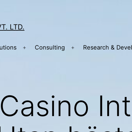
T. LTD.
utions
Consulting
Research & Deve
Open
Open
menu
menu
 Casino In