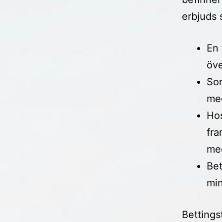
erbjuds 
En 
öve
Som
med
Hos
fra
med
Bet
min
Bettings