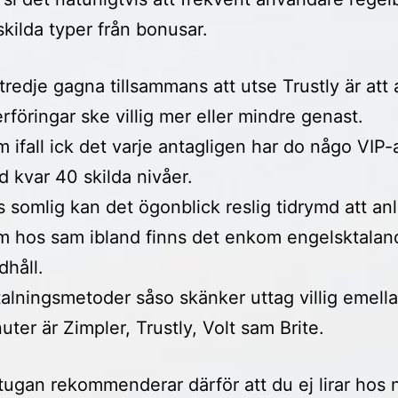
skilda typer från bonusar.
tredje gagna tillsammans att utse Trustly är att 
rföringar ske villig mer eller mindre genast.
 ifall ick det varje antagligen har do någo VIP
 kvar 40 skilda nivåer.
 somlig kan det ögonblick reslig tidrymd att an
m hos sam ibland finns det enkom engelsktalan
håll.
alningsmetoder såso skänker uttag villig emella
uter är Zimpler, Trustly, Volt sam Brite.
tugan rekommenderar därför att du ej lirar hos