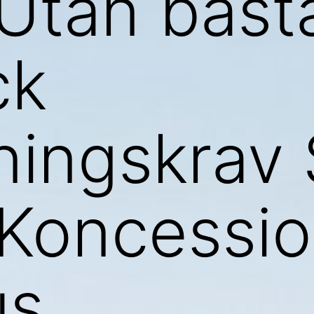
Utan bästa
ck
ningskrav
Koncessio
us