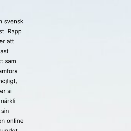
an svensk
st. Rapp
er att
ast
tt sam
ramföra
öjligt,
er si
märkli
 sin
on online
lbundet