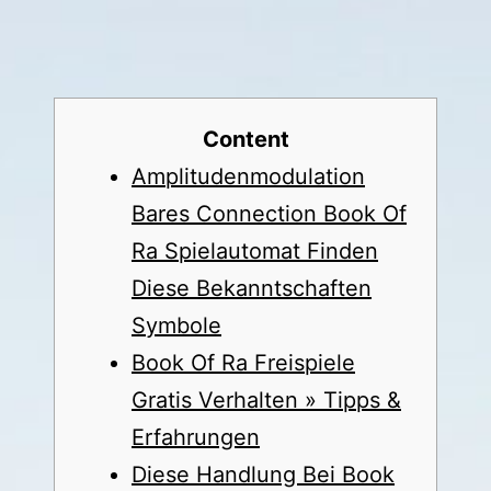
Content
Amplitudenmodulation
Bares Connection Book Of
Ra Spielautomat Finden
Diese Bekanntschaften
Symbole
Book Of Ra Freispiele
Gratis Verhalten » Tipps &
Erfahrungen
Diese Handlung Bei Book