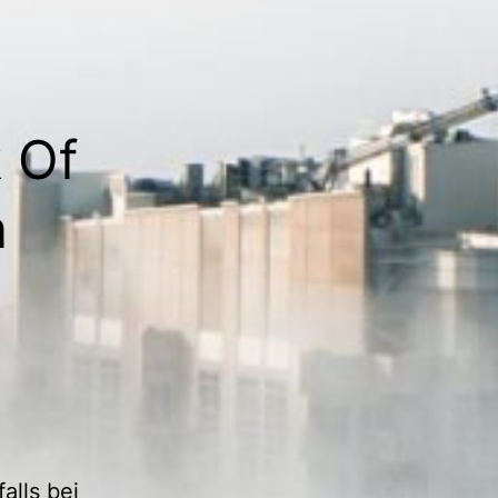
 Of
n
lls bei