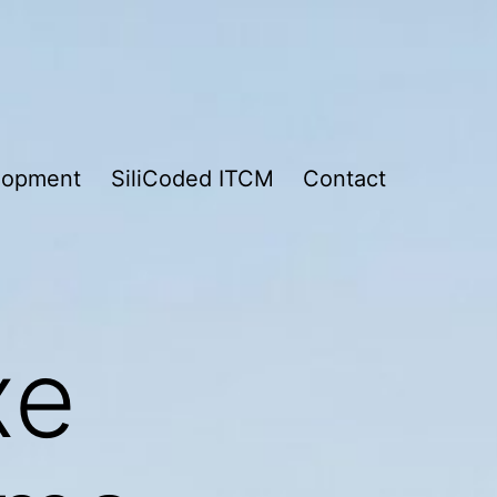
lopment
SiliCoded ITCM
Contact
xe