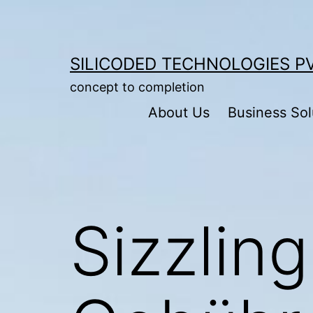
Skip
to
content
SILICODED TECHNOLOGIES PV
concept to completion
About Us
Business Sol
Sizzlin