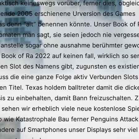
aktisch keineswegs vorüber, ferner dies, obgle
gende 2005 erschienene Urversion des Games
as denn “alt” benennen könnte. Unser Book of 
omaten man sagt, sie seien jedoch nie vergess
 anstelle sogar ohne ausnahme berühmter gew
 Book of Ra 2022 auf keinen fall, wirklich so se
en Slot des Namens gibt, zugunsten es existier
ss die eine ganze Folge aktiv Verbunden Slots
n Titel. Texas holdem balltreter damit die dick
s zu einbehalten, damit Bann freizuschalten. Z
 sehen wir erheblich viele neue kostenlose Spi
 wie Katastrophale Bau ferner Penguins Attack 
dere auf Smartphones unser Displays sehr viel