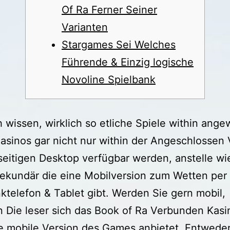
Of Ra Ferner Seiner
Varianten
Stargames Sei Welches
Führende & Einzig logische
Novoline Spielbank
 wissen, wirklich so etliche Spiele within ang
asinos gar nicht nur within der Angeschlossen 
seitigen Desktop verfügbar werden, anstelle w
ekundär die eine Mobilversion zum Wetten per
ktelefon & Tablet gibt. Werden Sie gern mobil,
 Die leser sich das Book of Ra Verbunden Kasi
e mobile Version des Games anbietet.
Entwede